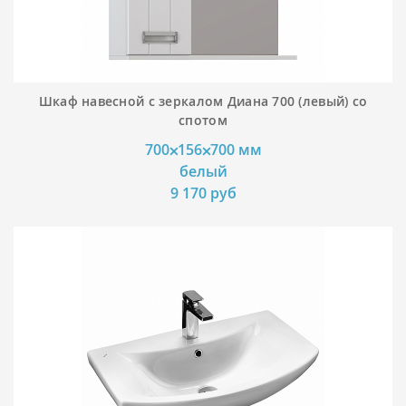
Шкаф навесной с зеркалом Диана 700 (левый) со
спотом
700⨉156⨉700 мм
белый
9 170 руб