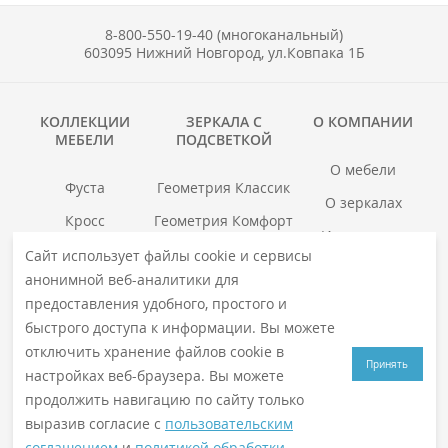
8-800-550-19-40 (многоканальный)
603095 Нижний Новгород, ул.Ковпака 1Б
КОЛЛЕКЦИИ
ЗЕРКАЛА С
О КОМПАНИИ
МЕБЕЛИ
ПОДСВЕТКОЙ
О мебели
Фуста
Геометрия Классик
О зеркалах
Кросс
Геометрия Комфорт
Инструкции
Гранд
Геометрия Люкс
Сайт использует файлы cookie и сервисы
Где купить
анонимной веб-аналитики для
Хоска
Геометрия Медиа
Гарантия
предоставления удобного, простого и
войс
Смотреть все →
быстрого доступа к информации. Вы можете
Смотреть все →
отключить хранение файлов cookie в
Принять
настройках веб-браузера. Вы можете
продолжить навигацию по сайту только
© 2026
VIGO
. Все права защищены
выразив согласие с
пользовательским
Политика конфиденциальности
соглашением
и
политикой обработки