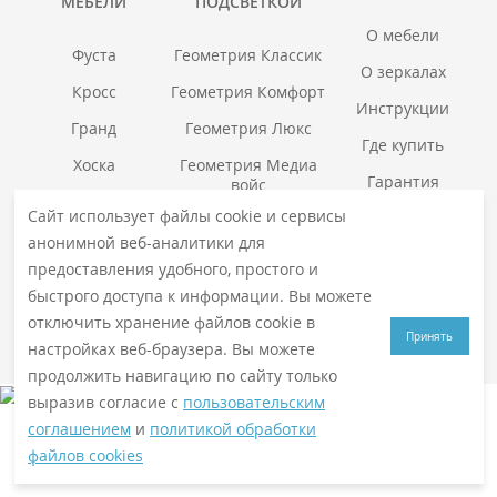
МЕБЕЛИ
ПОДСВЕТКОЙ
О мебели
Фуста
Геометрия Классик
О зеркалах
Кросс
Геометрия Комфорт
Инструкции
Гранд
Геометрия Люкс
Где купить
Хоска
Геометрия Медиа
Гарантия
войс
Смотреть все →
Сайт использует файлы cookie и сервисы
Смотреть все →
анонимной веб-аналитики для
предоставления удобного, простого и
быстрого доступа к информации. Вы можете
© 2026
VIGO
. Все права защищены
Политика конфиденциальности
отключить хранение файлов cookie в
Принять
настройках веб-браузера. Вы можете
продолжить навигацию по сайту только
выразив согласие с
пользовательским
соглашением
и
политикой обработки
файлов cookies