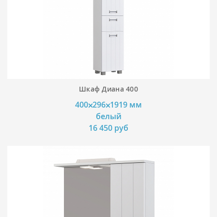
Шкаф Диана 400
400⨉296⨉1919 мм
белый
16 450 руб