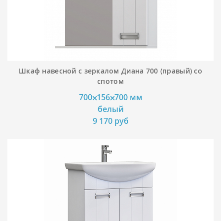
Шкаф навесной с зеркалом Диана 700 (правый) со
спотом
700⨉156⨉700 мм
белый
9 170 руб