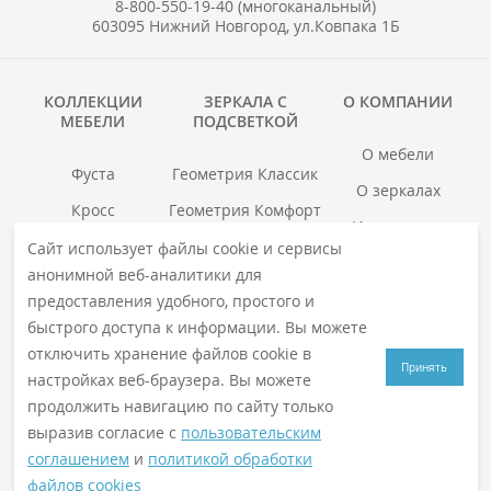
8-800-550-19-40 (многоканальный)
603095 Нижний Новгород, ул.Ковпака 1Б
КОЛЛЕКЦИИ
ЗЕРКАЛА С
О КОМПАНИИ
МЕБЕЛИ
ПОДСВЕТКОЙ
О мебели
Фуста
Геометрия Классик
О зеркалах
Кросс
Геометрия Комфорт
Инструкции
Гранд
Геометрия Люкс
Сайт использует файлы cookie и сервисы
Где купить
анонимной веб-аналитики для
Хоска
Геометрия Медиа
Гарантия
предоставления удобного, простого и
войс
Смотреть все →
быстрого доступа к информации. Вы можете
Смотреть все →
отключить хранение файлов cookie в
Принять
настройках веб-браузера. Вы можете
продолжить навигацию по сайту только
© 2026
VIGO
. Все права защищены
выразив согласие с
пользовательским
Политика конфиденциальности
соглашением
и
политикой обработки
файлов cookies