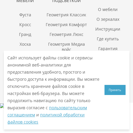
МЕБЕЛИ
ПОДСВЕТКОЙ
О мебели
Фуста
Геометрия Классик
О зеркалах
Кросс
Геометрия Комфорт
Инструкции
Гранд
Геометрия Люкс
Где купить
Хоска
Геометрия Медиа
Гарантия
войс
Смотреть все →
Сайт использует файлы cookie и сервисы
Смотреть все →
анонимной веб-аналитики для
предоставления удобного, простого и
быстрого доступа к информации. Вы можете
© 2026
VIGO
. Все права защищены
Политика конфиденциальности
отключить хранение файлов cookie в
Принять
настройках веб-браузера. Вы можете
продолжить навигацию по сайту только
выразив согласие с
пользовательским
соглашением
и
политикой обработки
файлов cookies