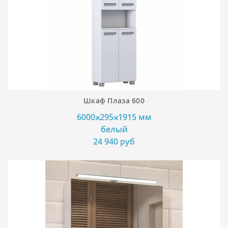
Шкаф Плаза 600
6000⨉295⨉1915 мм
белый
24 940 руб