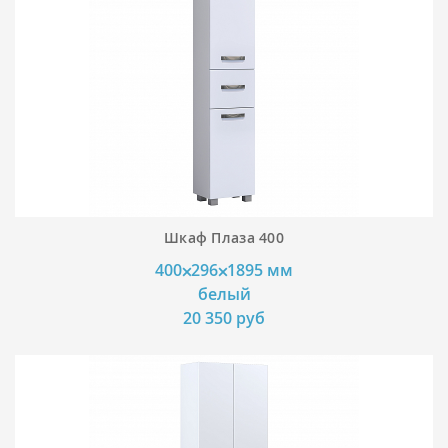
Шкаф Плаза 400
400⨉296⨉1895 мм
белый
20 350 руб