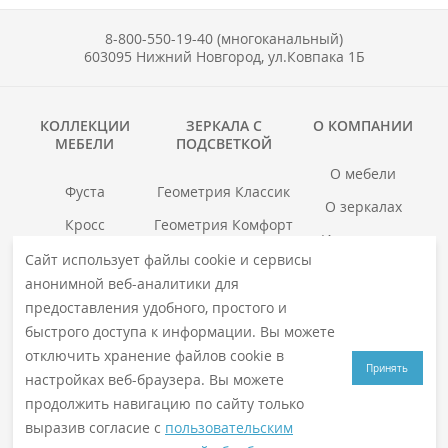
8-800-550-19-40 (многоканальный)
603095 Нижний Новгород, ул.Ковпака 1Б
КОЛЛЕКЦИИ
ЗЕРКАЛА С
О КОМПАНИИ
МЕБЕЛИ
ПОДСВЕТКОЙ
О мебели
Фуста
Геометрия Классик
О зеркалах
Кросс
Геометрия Комфорт
Инструкции
Гранд
Геометрия Люкс
Сайт использует файлы cookie и сервисы
Где купить
анонимной веб-аналитики для
Хоска
Геометрия Медиа
Гарантия
предоставления удобного, простого и
войс
Смотреть все →
быстрого доступа к информации. Вы можете
Смотреть все →
отключить хранение файлов cookie в
Принять
настройках веб-браузера. Вы можете
продолжить навигацию по сайту только
© 2026
VIGO
. Все права защищены
выразив согласие с
пользовательским
Политика конфиденциальности