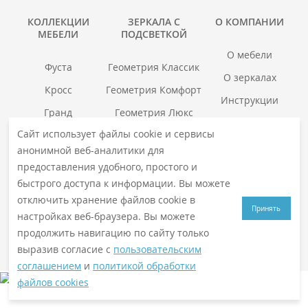
КОЛЛЕКЦИИ
ЗЕРКАЛА С
О КОМПАНИИ
МЕБЕЛИ
ПОДСВЕТКОЙ
О мебели
Фуста
Геометрия Классик
О зеркалах
Кросс
Геометрия Комфорт
Инструкции
Гранд
Геометрия Люкс
Где купить
Сайт использует файлы cookie и сервисы
Хоска
Геометрия Медиа
Гарантия
войс
анонимной веб-аналитики для
Смотреть все →
предоставления удобного, простого и
Смотреть все →
быстрого доступа к информации. Вы можете
отключить хранение файлов cookie в
Принять
настройках веб-браузера. Вы можете
© 2026
VIGO
. Все права защищены
Политика конфиденциальности
продолжить навигацию по сайту только
выразив согласие с
пользовательским
соглашением
и
политикой обработки
файлов cookies