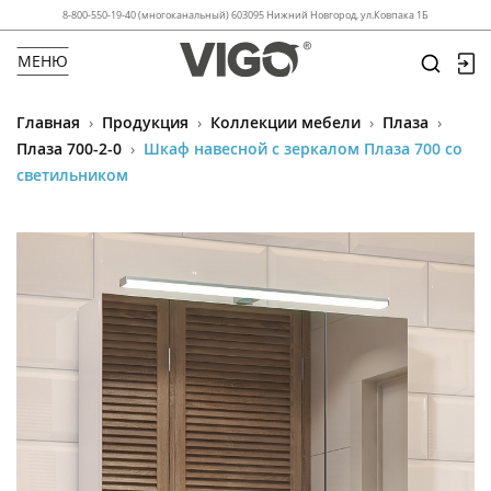
8-800-550-19-40 (многоканальный) 603095 Нижний Новгород, ул.Ковпака 1Б
МЕНЮ
Главная
›
Продукция
›
Коллекции мебели
›
Плаза
›
Плаза 700-2-0
›
Шкаф навесной с зеркалом Плаза 700 со
светильником