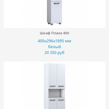
Шкаф Плаза 400
400⨉296⨉1895 мм
белый
20 350 руб