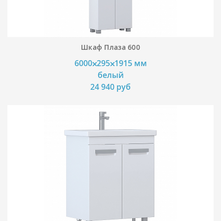
Шкаф Плаза 600
6000⨉295⨉1915 мм
белый
24 940 руб