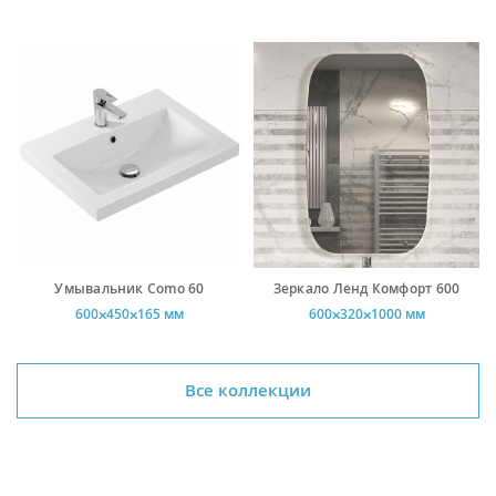
Умывальник Como 60
Зеркало Ленд Комфорт 600
600⨉450⨉165 мм
600⨉320⨉1000 мм
Все коллекции