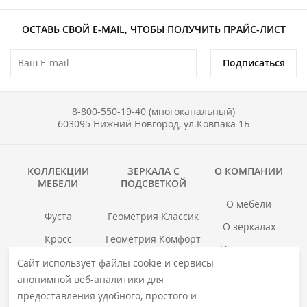
ОСТАВЬ СВОЙ E-MAIL, ЧТОБЫ ПОЛУЧИТЬ ПРАЙС-ЛИСТ
Подписаться
8-800-550-19-40 (многоканальный)
603095 Нижний Новгород, ул.Ковпака 1Б
КОЛЛЕКЦИИ
ЗЕРКАЛА С
О КОМПАНИИ
МЕБЕЛИ
ПОДСВЕТКОЙ
О мебели
Фуста
Геометрия Классик
О зеркалах
Кросс
Геометрия Комфорт
Инструкции
Гранд
Геометрия Люкс
Сайт использует файлы cookie и сервисы
Где купить
анонимной веб-аналитики для
Хоска
Геометрия Медиа
Гарантия
предоставления удобного, простого и
войс
Смотреть все →