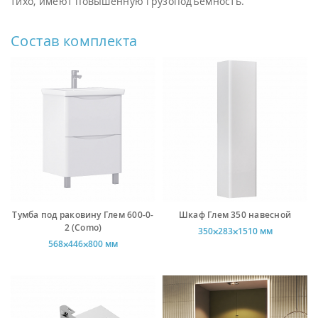
тихо, имеют повышенную грузоподъемность.
Состав комплекта
Тумба под раковину Глем 600-0-
Шкаф Глем 350 навесной
2 (Como)
350⨉283⨉1510 мм
568⨉446⨉800 мм