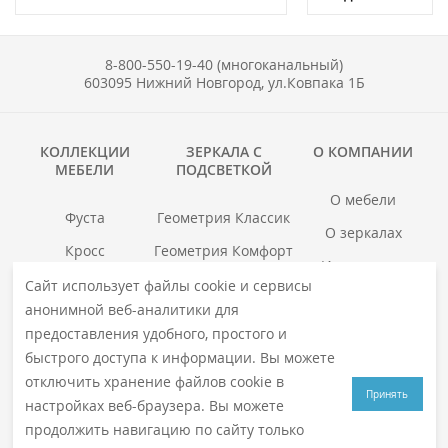
8-800-550-19-40 (многоканальный)
603095 Нижний Новгород, ул.Ковпака 1Б
КОЛЛЕКЦИИ
ЗЕРКАЛА С
О КОМПАНИИ
МЕБЕЛИ
ПОДСВЕТКОЙ
О мебели
Фуста
Геометрия Классик
О зеркалах
Кросс
Геометрия Комфорт
Инструкции
Гранд
Геометрия Люкс
Сайт использует файлы cookie и сервисы
Где купить
анонимной веб-аналитики для
Хоска
Геометрия Медиа
Гарантия
предоставления удобного, простого и
войс
Смотреть все →
быстрого доступа к информации. Вы можете
Смотреть все →
отключить хранение файлов cookie в
Принять
настройках веб-браузера. Вы можете
продолжить навигацию по сайту только
© 2026
VIGO
. Все права защищены