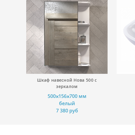
Шкаф навесной Нова 500 с
зеркалом
500⨉156⨉700 мм
белый
7 380 руб