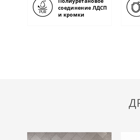
Полиуретановое
соединение ЛДСП
и кромки
Д