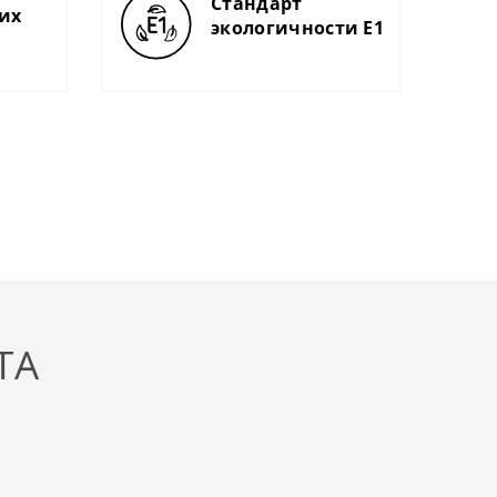
Стандарт
чих
экологичности Е1
ТА