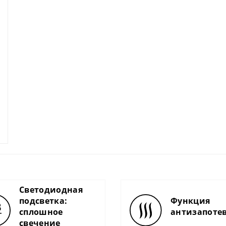
Светодиодная
подсветка:
Функция
сплошное
антизапоте
свечение