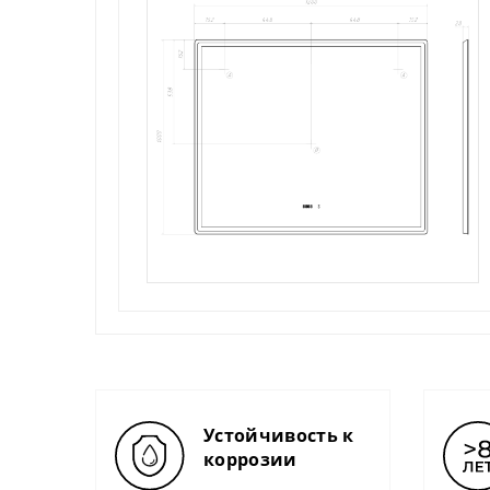
Устойчивость к
ти Е1
коррозии