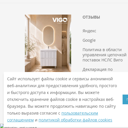
ОТЗЫВЫ
Яндекс
Google
Политика в области
управления цепочкой
поставок НСЛС Виго
Декларация по
ключевым трудовым
Сайт использует файлы cookie и сервисы анонимной
требованиям системы
КАТАЛОГ 2026
"Лесной эталон"
веб-аналитики для предоставления удобного, простого
и быстрого доступа к информации. Вы можете
отключить хранение файлов cookie в настройках веб-
браузера. Вы можете продолжить навигацию по сайту
только выразив согласие с
пользовательским
© 2026
VIGO
. Все права защищены
соглашением
и
политикой обработки файлов cookies