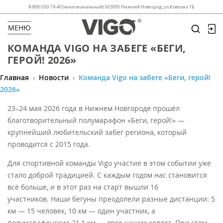
8-800-550-19-40 (многоканальный) 603095 Нижний Новгород, ул.Ковпака 1Б
МЕНЮ
КОМАНДА VIGO НА ЗАБЕГЕ «БЕГИ,
ГЕРОЙ! 2026»
Главная
›
Новости
›
Команда Vigo на забеге «Беги, герой!
2026»
23–24 мая 2026 года в Нижнем Новгороде прошёл
благотворительный полумарафон «Беги, герой!» —
крупнейший любительский забег региона, который
проводится с 2015 года.
Для спортивной команды Vigo участие в этом событии уже
стало доброй традицией. С каждым годом нас становится
всё больше, и в этот раз на старт вышли 16
участников. Наши бегуны преодолели разные дистанции: 5
км — 15 человек, 10 км — один участник, а
полумарафонские 21,1 км — двое наших коллег. При этом