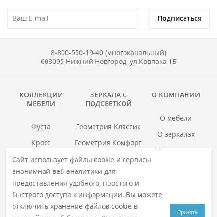
Подписаться
8-800-550-19-40 (многоканальный)
603095 Нижний Новгород, ул.Ковпака 1Б
КОЛЛЕКЦИИ
ЗЕРКАЛА С
О КОМПАНИИ
МЕБЕЛИ
ПОДСВЕТКОЙ
О мебели
Фуста
Геометрия Классик
О зеркалах
Кросс
Геометрия Комфорт
Инструкции
Гранд
Геометрия Люкс
Сайт использует файлы cookie и сервисы
Где купить
анонимной веб-аналитики для
Хоска
Геометрия Медиа
Гарантия
предоставления удобного, простого и
войс
Смотреть все →
быстрого доступа к информации. Вы можете
Смотреть все →
отключить хранение файлов cookie в
Принять