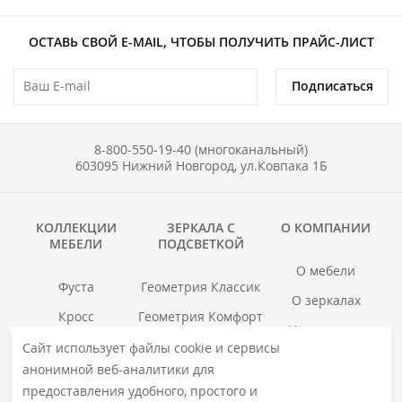
ОСТАВЬ СВОЙ E-MAIL, ЧТОБЫ ПОЛУЧИТЬ ПРАЙС-ЛИСТ
Подписаться
8-800-550-19-40 (многоканальный)
603095 Нижний Новгород, ул.Ковпака 1Б
КОЛЛЕКЦИИ
ЗЕРКАЛА С
О КОМПАНИИ
МЕБЕЛИ
ПОДСВЕТКОЙ
О мебели
Фуста
Геометрия Классик
О зеркалах
Кросс
Геометрия Комфорт
Инструкции
Гранд
Геометрия Люкс
Сайт использует файлы cookie и сервисы
Где купить
анонимной веб-аналитики для
Хоска
Геометрия Медиа
Гарантия
предоставления удобного, простого и
войс