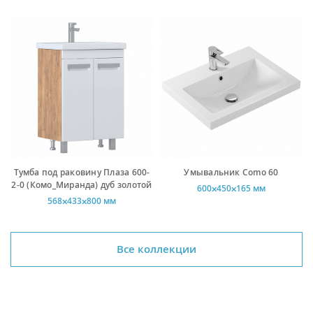
Тумба под раковину Плаза 600-
Умывальник Como 60
2-0 (Комо_Миранда) дуб золотой
600⨉450⨉165 мм
568⨉433⨉800 мм
Все коллекции