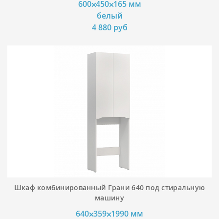
600⨉450⨉165 мм
белый
4 880 руб
Шкаф комбинированный Грани 640 под стиральную
машину
640⨉359⨉1990 мм