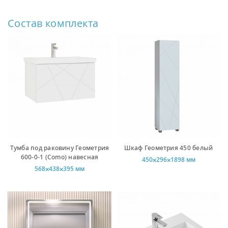
Состав комплекта
Тумба под раковину Геометрия
Шкаф Геометрия 450 белый
600-0-1 (Como) навесная
450⨉296⨉1898 мм
568⨉438⨉395 мм