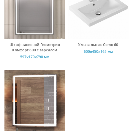
Шкаф навесной Геометрия
Умывальник Como 60
Комфорт 600 с зеркалом
600⨉450⨉165 мм
597⨉170⨉790 мм