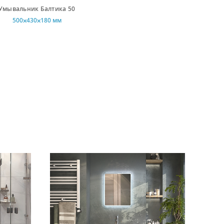
Умывальник Балтика 50
500⨉430⨉180 мм