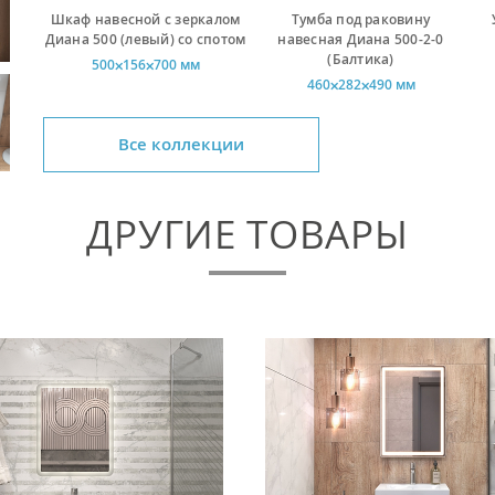
Шкаф навесной с зеркалом
Тумба под раковину
Диана 500 (левый) со спотом
навесная Диана 500-2-0
(Балтика)
500⨉156⨉700 мм
460⨉282⨉490 мм
Все коллекции
ДРУГИЕ ТОВАРЫ