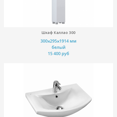
Шкаф Каллао 300
300⨉295⨉1914 мм
белый
15 400 руб