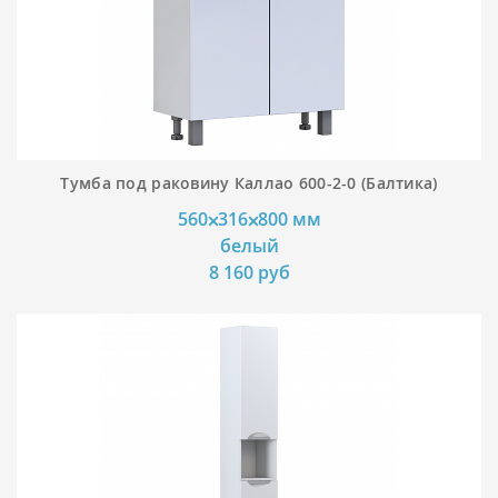
Тумба под раковину Каллао 600-2-0 (Балтика)
560⨉316⨉800 мм
белый
8 160 руб