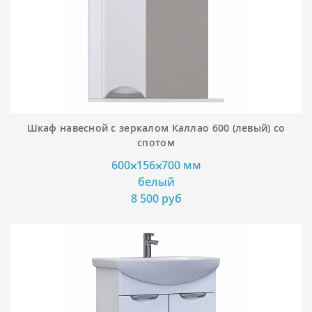
Шкаф навесной с зеркалом Каллао 600 (левый) со
спотом
600⨉156⨉700 мм
белый
8 500 руб