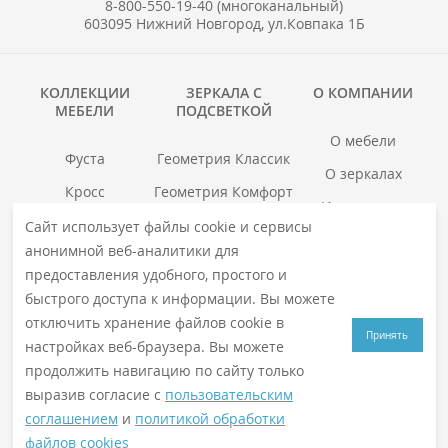
8-800-550-19-40 (многоканальный)
603095 Нижний Новгород, ул.Ковпака 1Б
КОЛЛЕКЦИИ
ЗЕРКАЛА С
О КОМПАНИИ
МЕБЕЛИ
ПОДСВЕТКОЙ
О мебели
Фуста
Геометрия Классик
О зеркалах
Кросс
Геометрия Комфорт
Инструкции
Гранд
Геометрия Люкс
Сайт использует файлы cookie и сервисы
Где купить
анонимной веб-аналитики для
Хоска
Геометрия Медиа
Гарантия
предоставления удобного, простого и
войс
Смотреть все →
быстрого доступа к информации. Вы можете
Смотреть все →
отключить хранение файлов cookie в
Принять
настройках веб-браузера. Вы можете
продолжить навигацию по сайту только
© 2026
VIGO
. Все права защищены
выразив согласие с
пользовательским
Политика конфиденциальности
соглашением
и
политикой обработки
файлов cookies