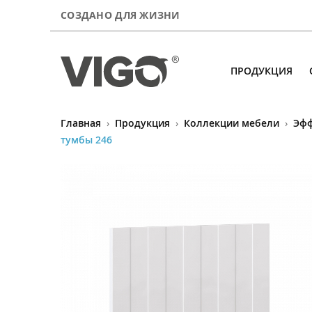
СОЗДАНО ДЛЯ ЖИЗНИ
ПРОДУКЦИЯ
Главная
›
Продукция
›
Коллекции мебели
›
Эфф
Продукция
тумбы 246
О компании
Сервис
Где купить
Контакты
А почитать?
Для покупателей