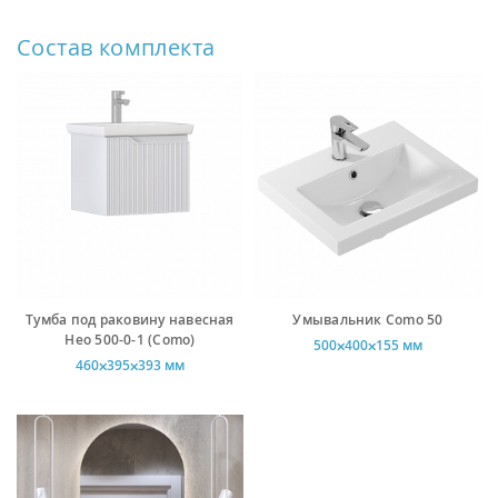
Состав комплекта
Тумба под раковину навесная
Умывальник Como 50
Нео 500-0-1 (Como)
500⨉400⨉155 мм
460⨉395⨉393 мм