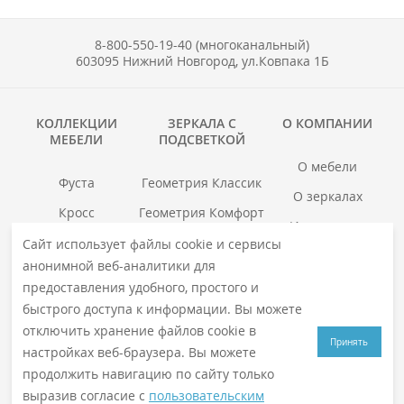
8-800-550-19-40 (многоканальный)
603095 Нижний Новгород, ул.Ковпака 1Б
КОЛЛЕКЦИИ
ЗЕРКАЛА С
О КОМПАНИИ
МЕБЕЛИ
ПОДСВЕТКОЙ
О мебели
Фуста
Геометрия Классик
О зеркалах
Кросс
Геометрия Комфорт
Инструкции
Гранд
Геометрия Люкс
Сайт использует файлы cookie и сервисы
Где купить
анонимной веб-аналитики для
Хоска
Геометрия Медиа
Гарантия
предоставления удобного, простого и
войс
Смотреть все →
быстрого доступа к информации. Вы можете
Смотреть все →
отключить хранение файлов cookie в
Принять
настройках веб-браузера. Вы можете
продолжить навигацию по сайту только
© 2026
VIGO
. Все права защищены
выразив согласие с
пользовательским
Политика конфиденциальности