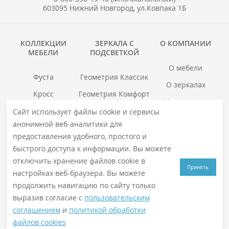
603095 Нижний Новгород, ул.Ковпака 1Б
КОЛЛЕКЦИИ
ЗЕРКАЛА С
О КОМПАНИИ
МЕБЕЛИ
ПОДСВЕТКОЙ
О мебели
Фуста
Геометрия Классик
О зеркалах
Кросс
Геометрия Комфорт
Инструкции
Гранд
Геометрия Люкс
Сайт использует файлы cookie и сервисы
Где купить
анонимной веб-аналитики для
Хоска
Геометрия Медиа
Гарантия
предоставления удобного, простого и
войс
Смотреть все →
быстрого доступа к информации. Вы можете
Смотреть все →
отключить хранение файлов cookie в
Принять
настройках веб-браузера. Вы можете
продолжить навигацию по сайту только
© 2026
VIGO
. Все права защищены
выразив согласие с
пользовательским
Политика конфиденциальности
соглашением
и
политикой обработки
файлов cookies