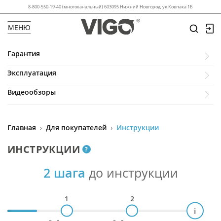
8-800-550-19-40 (многоканальный) 603095 Нижний Новгород, ул.Ковпака 1Б
МЕНЮ
Гарантия
Эксплуатация
Видеообзоры
Главная
›
Для покупателей
›
Инструкции
ИНСТРУКЦИИ
?
2 шага
до инструкции
1
2
i