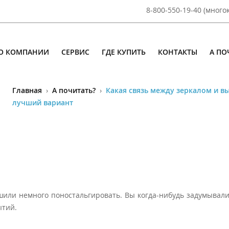
8-800-550-19-40 (мног
О КОМПАНИИ
СЕРВИС
ГДЕ КУПИТЬ
КОНТАКТЫ
А ПО
Главная
›
А почитать?
›
Какая связь между зеркалом и 
лучший вариант
М
или немного поностальгировать. Вы когда-нибудь задумывали
ытий.