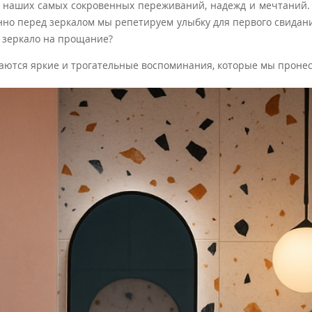
ль наших самых сокровенных переживаний, надежд и мечтаний. 
нно перед зеркалом мы репетируем улыбку для первого свидан
 в зеркало на прощание?
аются яркие и трогательные воспоминания, которые мы проне