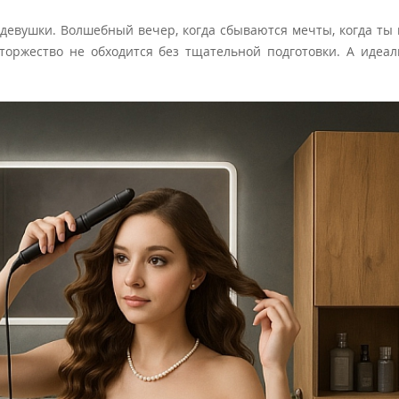
девушки. Волшебный вечер, когда сбываются мечты, когда ты 
 торжество не обходится без тщательной подготовки. А идеа