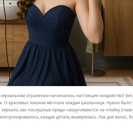
 в зеркальном отражении начиналось настоящее колдовство? Бе
. О красивых локонах мечтала каждая школьница. Нужно было у
зеркало, как послушные пряди накручиваются на плойку (главн
нтролировалось, каждая деталь выверялась. Лак для волос, блес