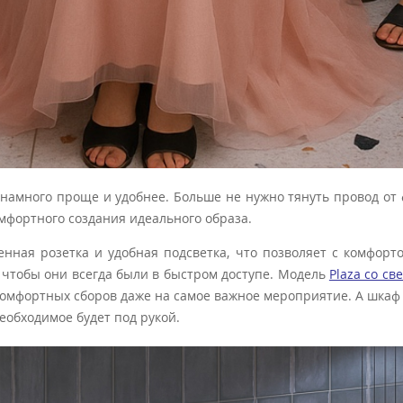
а намного проще и удобнее. Больше не нужно тянуть провод о
мфортного создания идеального образа.
енная розетка и удобная подсветка, что позволяет с комфорт
 чтобы они всегда были в быстром доступе. Модель
Plaza
со св
 комфортных сборов даже на самое важное мероприятие. А шка
еобходимое будет под рукой.