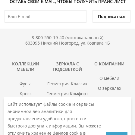
ОСТАВЬ СВОЙ E-MAIL, ЧТОБЫ ПОЛУЧИТЬ ПРАЙС-ЛИСТ
Подписаться
8-800-550-19-40 (многоканальный)
603095 Нижний Новгород, ул.Ковпака 1Б
КОЛЛЕКЦИИ
ЗЕРКАЛА С
О КОМПАНИИ
МЕБЕЛИ
ПОДСВЕТКОЙ
О мебели
Фуста
Геометрия Классик
О зеркалах
Кросс
Геометрия Комфорт
Инструкции
Гранд
Геометрия Люкс
Сайт использует файлы cookie и сервисы
Где купить
анонимной веб-аналитики для
Хоска
Геометрия Медиа
Гарантия
предоставления удобного, простого и
войс
Смотреть все →
быстрого доступа к информации. Вы можете
Смотреть все →
отключить хранение файлов cookie в