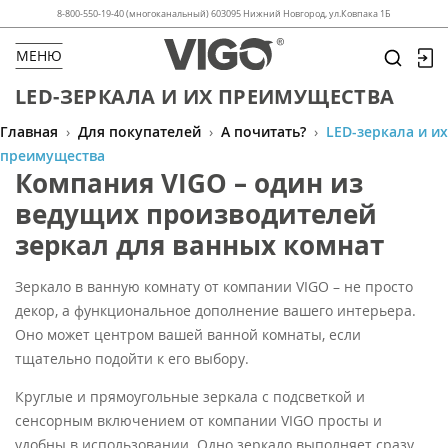
8-800-550-19-40 (многоканальный) 603095 Нижний Новгород, ул.Ковпака 1Б
МЕНЮ
LED-ЗЕРКАЛА И ИХ ПРЕИМУЩЕСТВА
Главная
›
Для покупателей
›
А почитать?
›
LED-зеркала и их
преимущества
Компания VIGO – один из
ведущих производителей
зеркал для ванных комнат
Зеркало в ванную комнату от компании VIGO – не просто
декор,
а функциональное дополнение вашего интерьера.
Оно может центром вашей ванной комнаты, если
тщательно подойти к его выбору.
Круглые и прямоугольные зеркала с подсветкой и
сенсорным включением от компании VIGO просты и
удобны в использовании. Одно зеркало выполняет сразу