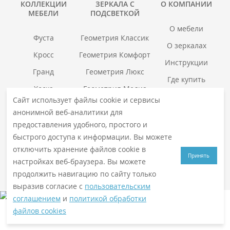
КОЛЛЕКЦИИ
ЗЕРКАЛА С
О КОМПАНИИ
МЕБЕЛИ
ПОДСВЕТКОЙ
О мебели
Фуста
Геометрия Классик
О зеркалах
Кросс
Геометрия Комфорт
Инструкции
Гранд
Геометрия Люкс
Где купить
Хоска
Геометрия Медиа
Гарантия
войс
Сайт использует файлы cookie и сервисы
Смотреть все →
анонимной веб-аналитики для
Смотреть все →
предоставления удобного, простого и
быстрого доступа к информации. Вы можете
отключить хранение файлов cookie в
© 2026
VIGO
. Все права защищены
Принять
Политика конфиденциальности
настройках веб-браузера. Вы можете
продолжить навигацию по сайту только
выразив согласие с
пользовательским
соглашением
и
политикой обработки
файлов cookies